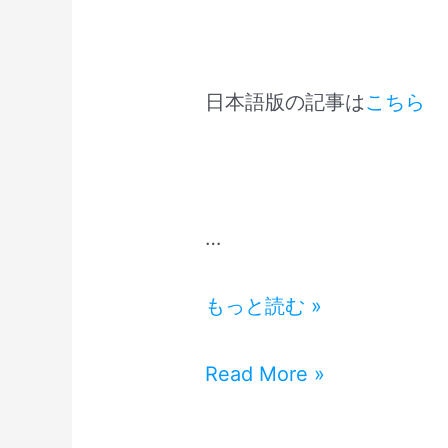
日本語版の記事は
こちら
…
Netflix
もっと読む »
K-
drama
Netflix
Read More »
Alchemy
K-
of
drama