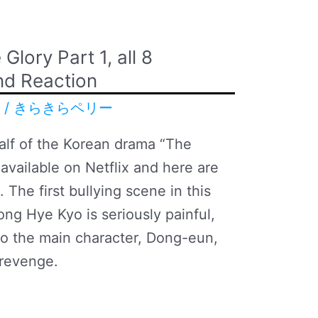
Glory Part 1, all 8
nd Reaction
r
/
きらきらペリー
 half of the Korean drama “The
available on Netflix and here are
 The first bullying scene in this
ng Hye Kyo is seriously painful,
 to the main character, Dong-eun,
 revenge.