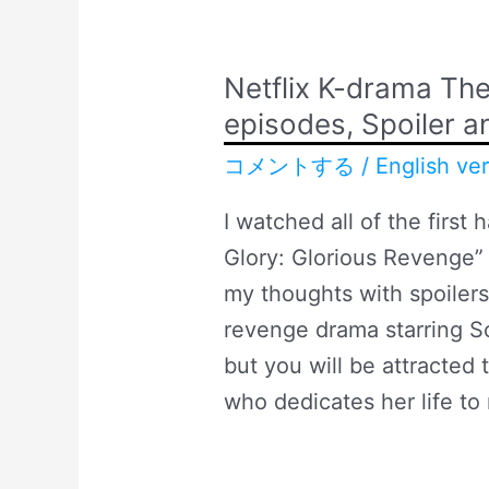
Netflix K-drama The 
episodes, Spoiler a
コメントする
/
English ve
I watched all of the first
Glory: Glorious Revenge” 
my thoughts with spoilers.
revenge drama starring So
but you will be attracted
who dedicates her life to