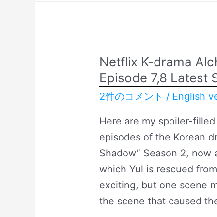
1,
Glory
all
Part
8
1,
episodes,
all
Netflix K-drama Al
Spoiler
8
Episode 7,8 Latest 
and
episodes,
2件のコメント
/
English v
Reaction
Spoiler
and
Here are my spoiler-filled
Reaction
episodes of the Korean d
Shadow” Season 2, now ava
which Yul is rescued fro
exciting, but one scene m
the scene that caused th