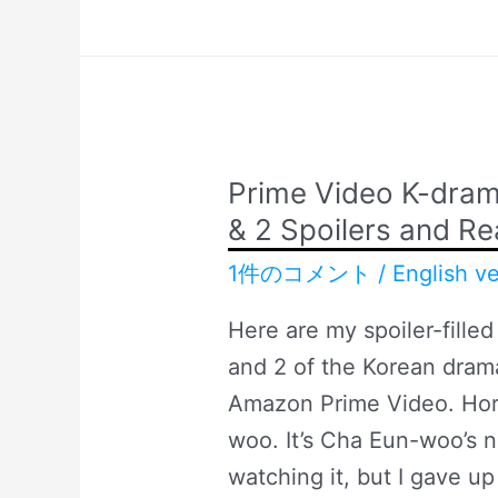
Souls
Alchemy
Season
of
2,
Souls
Episode
Season
7,8
2,
Prime Video K-dram
Latest
Episode
& 2 Spoilers and Re
Spoilers
7,8
1件のコメント
/
English ve
and
Latest
Reactions
Spoilers
Here are my spoiler-fille
and
and 2 of the Korean drama
Reactions
Amazon Prime Video. Horr
woo. It’s Cha Eun-woo’s n
watching it, but I gave u