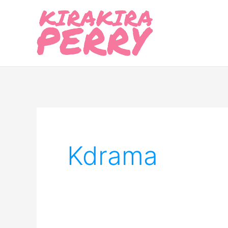
内
容
を
ス
キ
ッ
プ
Kdrama