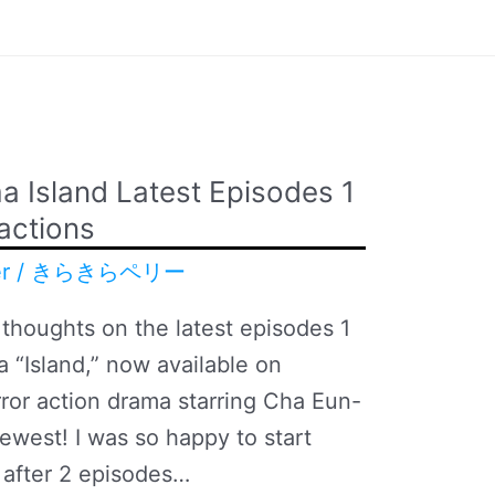
a Island Latest Episodes 1
actions
r
/
きらきらペリー
d thoughts on the latest episodes 1
 “Island,” now available on
or action drama starring Cha Eun-
ewest! I was so happy to start
p after 2 episodes…