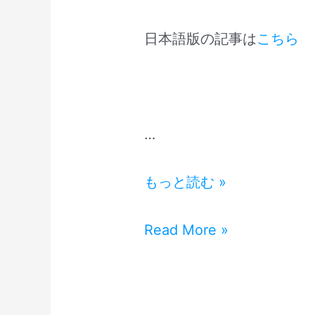
日本語版の記事は
こちら
…
Netflix
もっと読む »
K-
drama
Netflix
Read More »
The
K-
Glory
drama
Part
The