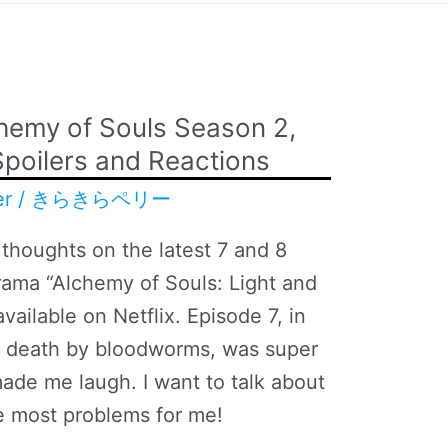
chemy of Souls Season 2,
Spoilers and Reactions
er
/
きらきらペリー
 thoughts on the latest 7 and 8
rama “Alchemy of Souls: Light and
ilable on Netflix. Episode 7, in
m death by bloodworms, was super
ade me laugh. I want to talk about
e most problems for me!