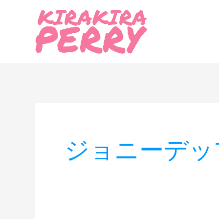
内
容
を
ス
キ
ッ
プ
ジョニーデッ