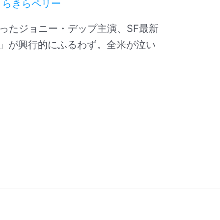
きらきらペリー
なったジョニー・デップ主演、SF最新
」が興行的にふるわず。全米が泣い