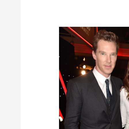
ェ
ク!
ー
ジ
ム
ェ
ズ・
ー
ベ
ム
イ
ズ・
James
ベ
Bay
イ
UK
James
発
Bay
シ
UK
ン
発
ガ
シ