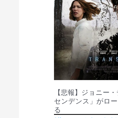
リ
る？
ウ
ハ
ッ
リ
ド・
ウ
フ
ッ
ィ
ド・
ル
フ
ム・
ィ
ア
ル
ワ
ム・
ー
ア
【悲報】ジョニー・
ド
ワ
センデンス」がロー
2014
ー
る
受
ド