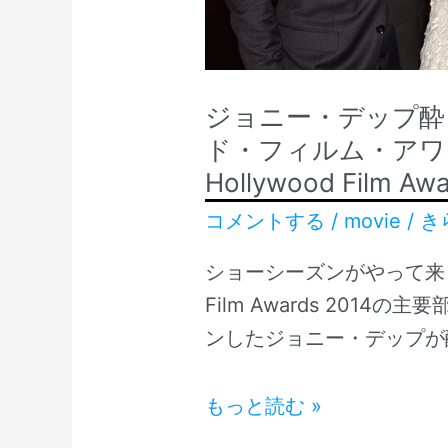
ー・
ン
ソ
ガ
ン
ー・
グ
ソ
ジョニー・デップ酔
ラ
ン
ド・フィルム・アワー
イ
グ
Hollywood Film Aw
タ
ラ
コメントする
/
movie
/
き
ー
イ
タ
ショーシーズンがやって来ま
ー
Film Awards 201
ンしたジョニー・デップが
ジ
もっと読む »
ョ