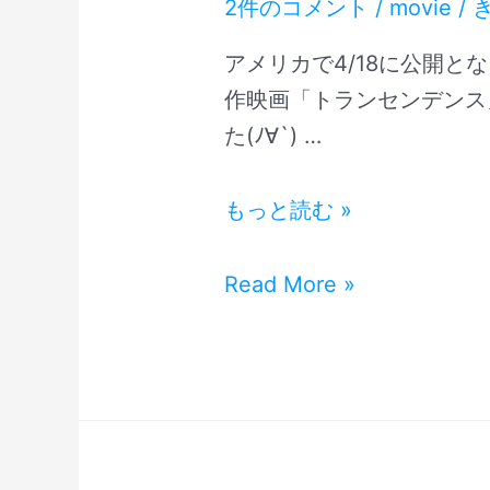
2件のコメント
/
movie
/
賞
2014
者
受
アメリカで4/18に公開と
発
賞
作映画「トランセンデンス
表
者
た(ﾉ∀`) …
Hollywood
発
Film
表
【悲
もっと読む »
Awards
Hollywood
報】
2014
Film
ジ
【悲
Read More »
Awards
ョ
報】
2014
ニ
ジ
ー・
ョ
デ
ニ
ッ
ー・