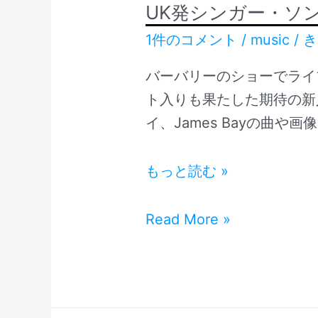
UK発シンガー・ソ
1件のコメント
/
music
/
き
バーバリーのショーでライブ
ト入りも果たした期待の新
イ、James Bayの曲や
2015
もっと読む »
年
ブ
2015
Read More »
レ
年
イ
ブ
ク!
レ
ジ
イ