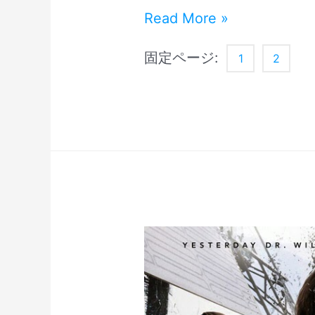
ニ
ジ
Read More »
ー・
ョ
固定ページ:
1
2
デ
ニ
ッ
ー・
プ
デ
酔
ッ
っ
プ
ぱ
酔
ら
っ
っ
ぱ
て
ら
る？
っ
ハ
て