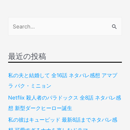
検
索
対
象
最近の投稿
:
私の夫と結婚して 全16話 ネタバレ感想 アマプ
ラ パク・ミニョン
Netflix 殺人者のパラドックス 全8話 ネタバレ感
想 新型ダークヒーロー誕生
私の彼はキューピッド 最新8話までネタバレ感