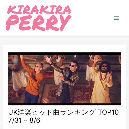
内
容
を
Mai
ス
Men
キ
ッ
プ
UK洋楽ヒット曲ランキング TOP10
7/31 – 8/6