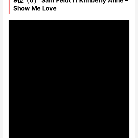
9位（6） Sam Feldt ft Kimberly Anne –
Show Me Love