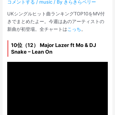
コメントする
/
music
/ By
きらきらペリー
UKシングルヒット曲ランキングTOP10をMV付
きでまとめたよー。今週はあのアーティストの
新曲が初登場。全チャートは
こっち
。
10位（12） Major Lazer ft Mo & DJ
Snake – Lean On