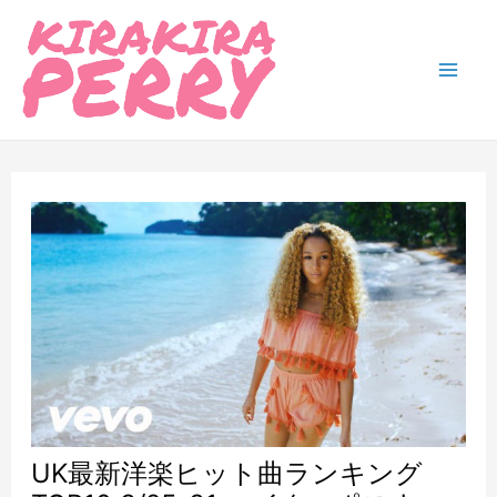
内
容
を
Mai
ス
Men
キ
ッ
プ
UK最新洋楽ヒット曲ランキング