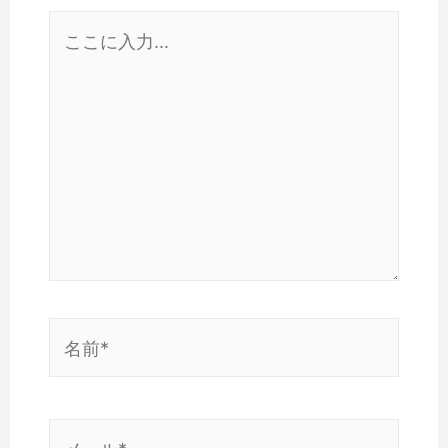
こ
こ
に
入
力…
名
前
*
メ