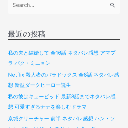
検
索
対
象
最近の投稿
:
私の夫と結婚して 全16話 ネタバレ感想 アマプ
ラ パク・ミニョン
Netflix 殺人者のパラドックス 全8話 ネタバレ感
想 新型ダークヒーロー誕生
私の彼はキューピッド 最新8話までネタバレ感
想 可愛すぎるナナを楽しむドラマ
京城クリーチャー 前半 ネタバレ感想 ハン・ソ