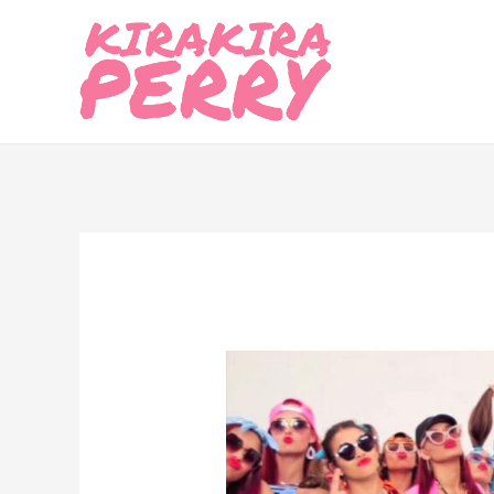
内
容
を
ス
キ
ッ
プ