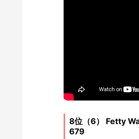
8位（6） Fetty Wap
679