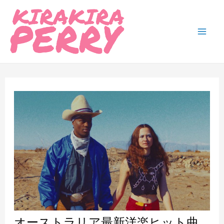
内
容
を
Mai
ス
Men
キ
ッ
プ
オーストラリア最新洋楽ヒット曲