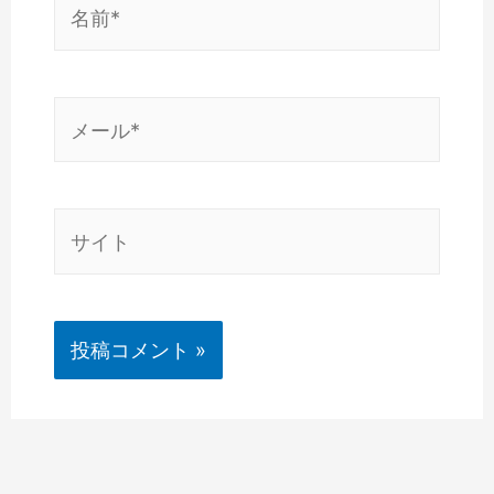
名
前
*
メ
ー
ル
*
サ
イ
ト