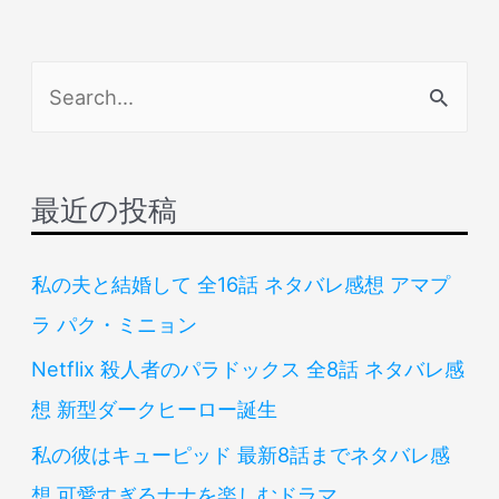
検
索
対
象
最近の投稿
:
私の夫と結婚して 全16話 ネタバレ感想 アマプ
ラ パク・ミニョン
Netflix 殺人者のパラドックス 全8話 ネタバレ感
想 新型ダークヒーロー誕生
私の彼はキューピッド 最新8話までネタバレ感
想 可愛すぎるナナを楽しむドラマ