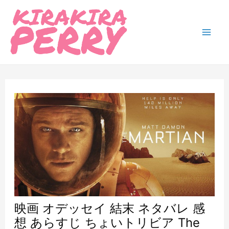
内
容
を
Mai
ス
Men
キ
ッ
プ
映画 オデッセイ 結末 ネタバレ 感
想 あらすじ ちょいトリビア The