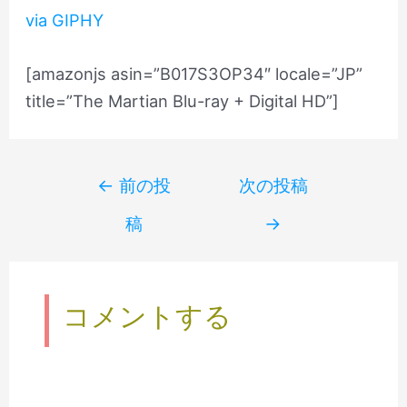
via GIPHY
[amazonjs asin=”B017S3OP34″ locale=”JP”
title=”The Martian Blu-ray + Digital HD”]
Post
←
前の投
次の投稿
navigation
稿
→
コメントする