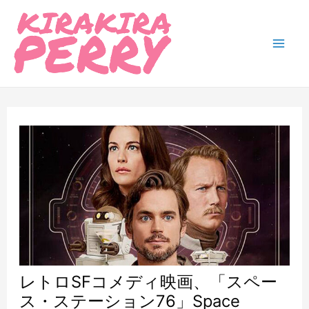
内
容
を
Mai
ス
Men
キ
ッ
プ
レトロSFコメディ映画、「スペー
ス・ステーション76」Space