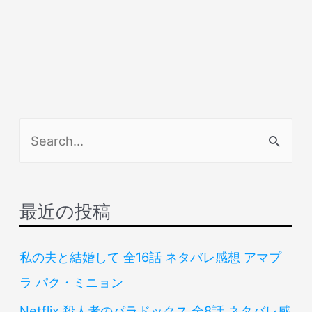
検
索
対
象
最近の投稿
:
私の夫と結婚して 全16話 ネタバレ感想 アマプ
ラ パク・ミニョン
Netflix 殺人者のパラドックス 全8話 ネタバレ感