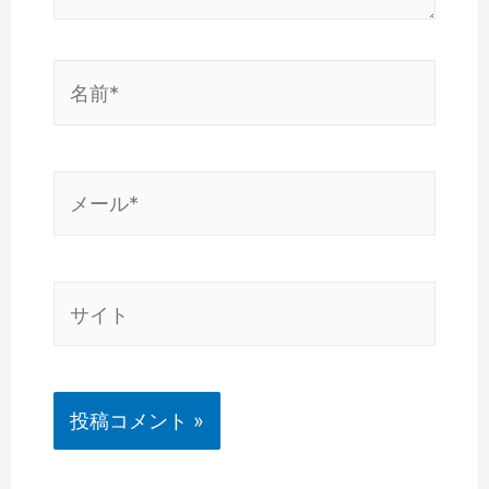
名
前
*
メ
ー
ル
*
サ
イ
ト