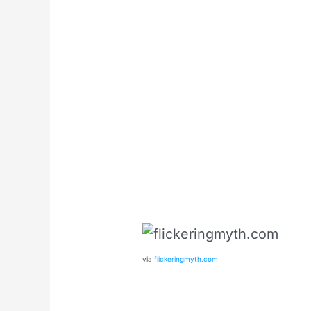
via
flickeringmyth.com