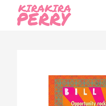
内
容
を
ス
キ
ッ
プ