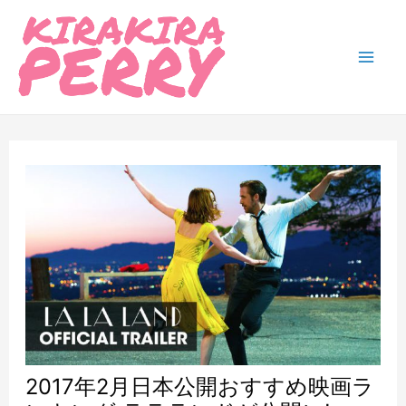
内
容
を
Mai
ス
Men
キ
ッ
プ
2017年2月日本公開おすすめ映画ラ