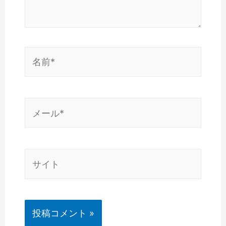
名
前
*
メ
ー
ル
*
サ
イ
ト