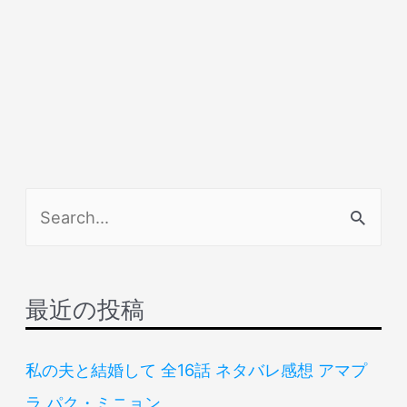
検
索
対
象
最近の投稿
:
私の夫と結婚して 全16話 ネタバレ感想 アマプ
ラ パク・ミニョン