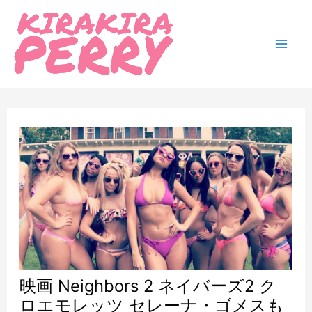
内
容
を
Mai
ス
Men
キ
ッ
プ
映画 Neighbors 2 ネイバーズ2 ク
ロエモレッツ セレーナ・ゴメスも