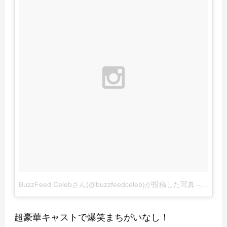
BuzzFeed Celebさん(@buzzfeedceleb)が投稿した写真
–
2016 
超豪華キャストで爆笑まちがいなし！