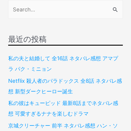
検
索
対
象
最近の投稿
:
私の夫と結婚して 全16話 ネタバレ感想 アマプ
ラ パク・ミニョン
Netflix 殺人者のパラドックス 全8話 ネタバレ感
想 新型ダークヒーロー誕生
私の彼はキューピッド 最新8話までネタバレ感
想 可愛すぎるナナを楽しむドラマ
京城クリーチャー 前半 ネタバレ感想 ハン・ソ