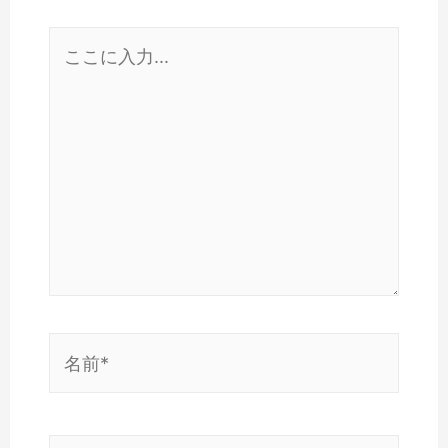
こ
こ
に
入
力…
名
前
*