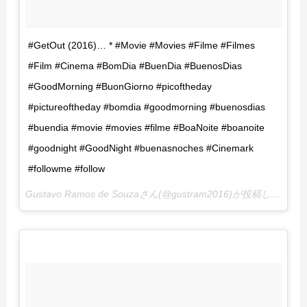
#GetOut (2016)… * #Movie #Movies #Filme #Filmes
#Film #Cinema #BomDia #BuenDia #BuenosDias
#GoodMorning #BuonGiorno #picoftheday
#pictureoftheday #bomdia #goodmorning #buenosdias
#buendia #movie #movies #filme #BoaNoite #boanoite
#goodnight #GoodNight #buenasnoches #Cinemark
#followme #follow
Gustavo Ramos de Souzaさん(@gustram2016)が投稿した写真 –