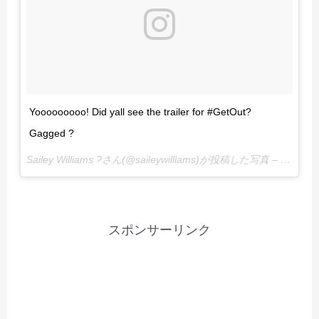
Yooooooooo! Did yall see the trailer for #GetOut?
Gagged ?
Sailey Williams ?さん(@saileywilliams)が投稿した写真 –
2016 1
スポンサーリンク