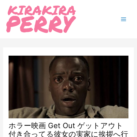
内
容
を
Mai
ス
Men
キ
ッ
プ
ホラー映画 Get Out ゲットアウト
付き合ってる彼女の実家に挨拶へ行