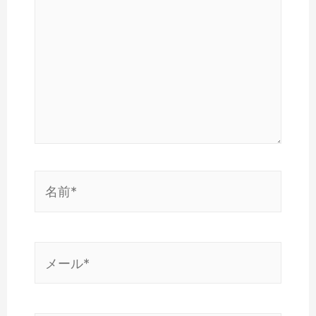
に
入
力…
名
前
*
メ
ー
ル
*