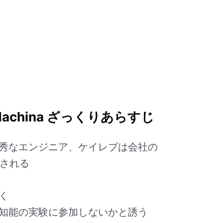
Machina ざっくりあらすじ
秀なエンジニア、ケイレブは会社の
待される
く
知能の実験に参加しないかと誘う