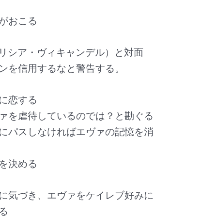
がおこる
アリシア・ヴィキャンデル）と対面
ンを信用するなと警告する。
に恋する
ァを虐待しているのでは？と勘ぐる
にパスしなければエヴァの記憶を消
を決める
に気づき、エヴァをケイレブ好みに
る