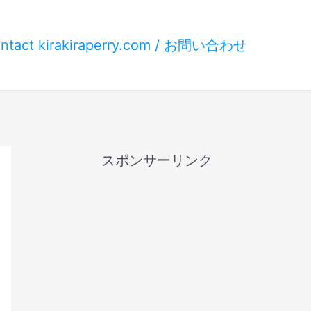
ntact kirakiraperry.com / お問い合わせ
スポンサーリンク