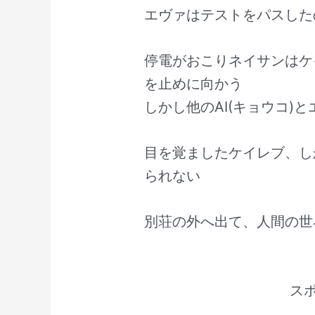
エヴァはテストをパスした
停電がおこりネイサンはケ
を止めに向かう
しかし他のAI(キョウコ)
目を覚ましたケイレブ、し
られない
別荘の外へ出て、人間の世
ス