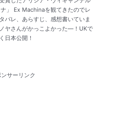
受賞したアリシア・ヴィキャンデル
」 Ex Machinaを観てきたのでレ
タバレ、あらすじ、感想書いていま
ノヤさんがかっこよかった―！UKで
く日本公開！
ポンサーリンク