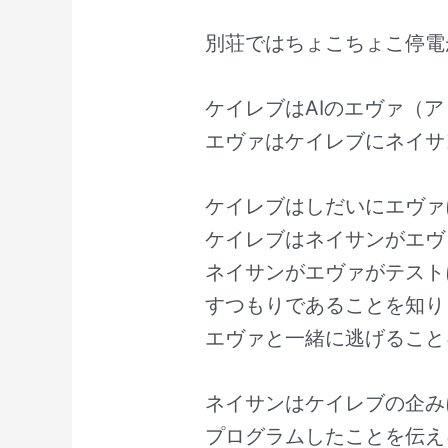
別荘ではちょこちょこ停電
ケイレブはAIのエヴァ（
エヴァはケイレブにネイサ
ケイレブはしだいにエヴァ
ケイレブはネイサンがエヴ
ネイサンがエヴァがテスト
すつもりであることを知り
エヴァと一緒に逃げること
ネイサンはケイレブの企み
プログラムしたことを伝え