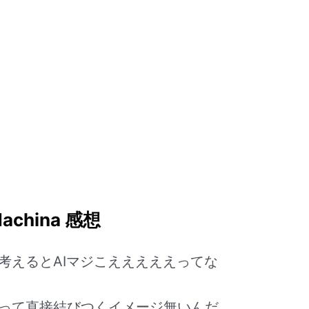
china 感想
考えるとAIマジこえええええってな
って直接結びつくイメージ無いんだ