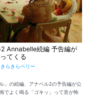
Annabelle続編 予告編が
戻ってくる
y
きらきらペリー
ル」の続編、アナベル2の予告編が公
画でよく鳴る「ゴキッ」って音が怖