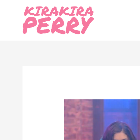
内
容
を
ス
キ
ッ
プ