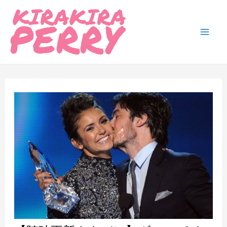
内
容
を
Mai
ス
Men
キ
ッ
プ