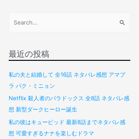
検
索
対
象
最近の投稿
:
私の夫と結婚して 全16話 ネタバレ感想 アマプ
ラ パク・ミニョン
Netflix 殺人者のパラドックス 全8話 ネタバレ感
想 新型ダークヒーロー誕生
私の彼はキューピッド 最新8話までネタバレ感
想 可愛すぎるナナを楽しむドラマ