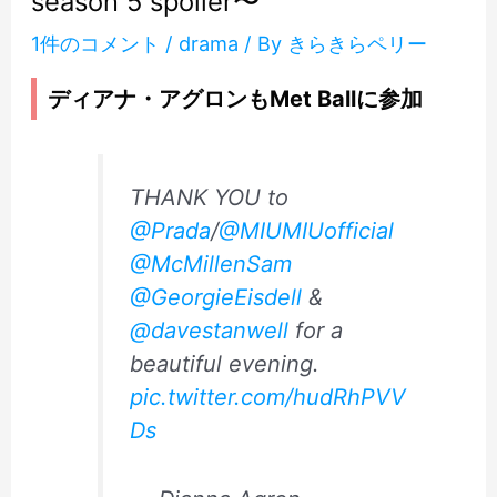
season 5 spoiler〜
1件のコメント
/
drama
/ By
きらきらペリー
ディアナ・アグロンもMet Ballに参加
THANK YOU to
@Prada
/
@MIUMIUofficial
@McMillenSam
@GeorgieEisdell
&
@davestanwell
for a
beautiful evening.
pic.twitter.com/hudRhPVV
Ds