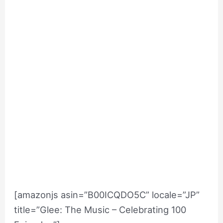
[amazonjs asin=”B00ICQDO5C” locale=”JP”
title=”Glee: The Music – Celebrating 100