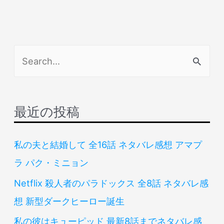
検
索
対
象
最近の投稿
:
私の夫と結婚して 全16話 ネタバレ感想 アマプ
ラ パク・ミニョン
Netflix 殺人者のパラドックス 全8話 ネタバレ感
想 新型ダークヒーロー誕生
私の彼はキューピッド 最新8話までネタバレ感