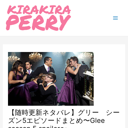
内
容
を
Mai
ス
Men
キ
ッ
プ
【随時更新ネタバレ】グリー シー
ズン5エピソードまとめ〜Glee