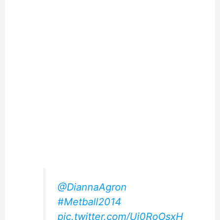
@DiannaAgron
#Metball2014
pic.twitter.com/Uj0RoOsxH