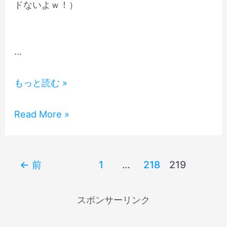
の
ドないよｗ！）
カ
サ
ン
ン・
画
カ
…
像
ン
&wiki
画
セ
もっと読む »
像
ク
&wiki
シ
セ
Read More »
ー
ク
女
シ
優
ー
投
←
前
1
…
218
219
エ
女
稿
ミ
優
の
スポンサーリンク
リ
エ
ペ
ー・
ミ
ー