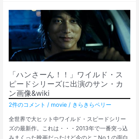
ー
ニ
ス
ュ
が
ー
さ
ス
く
が
さ
さ
く
く
見
さ
「ハンさーん！！」ワイルド・ス
れ
く
ピードシリーズに出演のサン・カ
る
見
ン画像&wiki
「watchup」
れ
2件のコメント
/
movie
/
きらきらペリー
が
る
英
「watchup」
全世界で大ヒット中ワイルド・スピードシリー
語
が
ズの最新作。これは・・・2013年で一番突っ込
の
英
みまくった映画だったけど今のとこNo１の面白