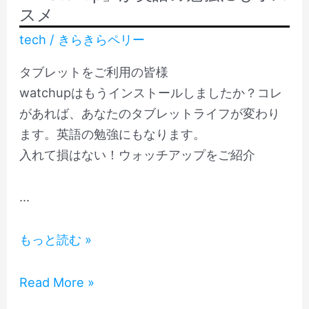
dog」
「Be
スメ
カ
more
tech
/
きらきらペリー
ワ
dog」
タブレットをご利用の皆様
イ
カ
watchupはもうインストールしましたか？コレ
イ
ワ
があれば、あなたのタブレットライフが変わり
に
イ
ます。英語の勉強にもなります。
ゃ
イ
入れて損はない！ウォッチアップをご紹介
ん
に
ゃ
…
ん
動
もっと読む »
画
ニ
動
Read More »
ュ
画