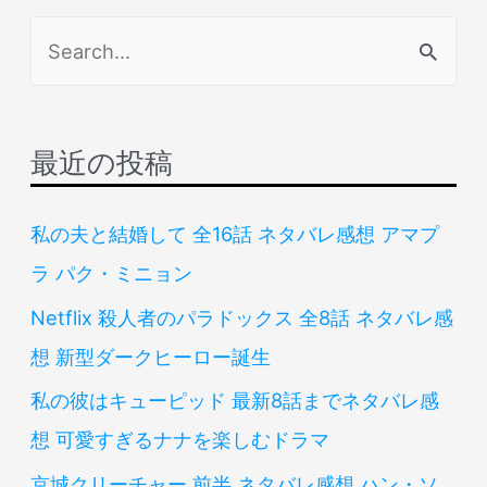
検
索
対
象
最近の投稿
:
私の夫と結婚して 全16話 ネタバレ感想 アマプ
ラ パク・ミニョン
Netflix 殺人者のパラドックス 全8話 ネタバレ感
想 新型ダークヒーロー誕生
私の彼はキューピッド 最新8話までネタバレ感
想 可愛すぎるナナを楽しむドラマ
京城クリーチャー 前半 ネタバレ感想 ハン・ソ