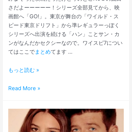
勉
語
さだよーーーーー！シリーズ全部見てから、映
強
の
画館へ「GO!」。東京が舞台の「ワイルド・ス
に
勉
ピード東京ドリフト」から準レギュラーっぽく
も
強
シリーズへ出演を続ける「ハン」ことサン・カ
オ
に
ンがなんだかセクシーなので。ワイスピ7につい
ス
も
てはここで
まとめ
てます …
ス
オ
メ
ス
「ハ
もっと読む »
ス
ン
メ
さ
「ハ
Read More »
ー
ン
ん！！」
さ
ワ
ー
イ
ん！！」
ル
ワ