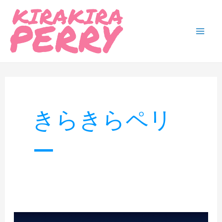
内
容
を
Mai
ス
Men
キ
ッ
プ
きらきらペリ
ー