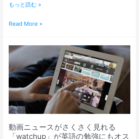
O2
もっと読む »
モ
バ
O2
Read More »
イ
モ
ル
バ
の
イ
新
ル
キ
の
ャ
新
ン
キ
ペ
ャ
ー
ン
ン
ペ
「Be
ー
動画ニュースがさくさく見れる
more
ン
「watchup」が英語の勉強にもオス