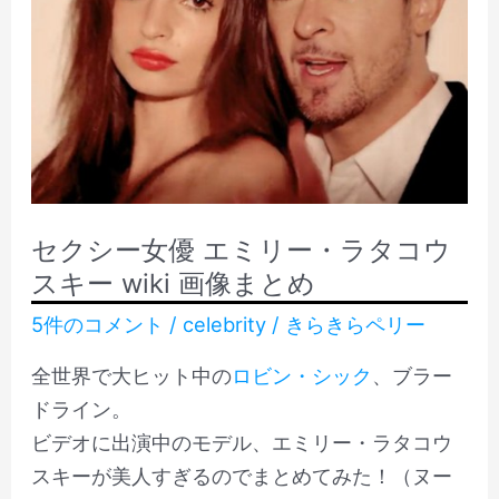
ド・
イ
ス
ル
ピ
ド・
ー
ス
ド
ピ
シ
ー
リ
ド
セクシー女優 エミリー・ラタコウ
ー
シ
スキー wiki 画像まとめ
ズ
リ
5件のコメント
/
celebrity
/
きらきらペリー
に
ー
出
ズ
全世界で大ヒット中の
ロビン・シック
、ブラー
演
に
ドライン。
の
出
ビデオに出演中のモデル、エミリー・ラタコウ
サ
演
スキーが美人すぎるのでまとめてみた！（ヌー
ン・